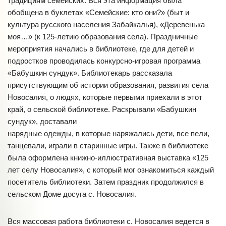
традициям семейских. Вся эта информация была
обобщена в буклетах «Семейские: кто они?» (быт и
культура русского населения Забайкалья), «Деревенька
моя…» (к 125-летию образования села). Праздничные
мероприятия начались в библиотеке, где для детей и
подростков проводилась конкурсно-игровая программа
«Бабушкин сундук». Библиотекарь рассказала
присутствующим об истории образования, развития села
Новосалия, о людях, которые первыми приехали в этот
край, о сельской библиотеке. Раскрывали «Бабушкин
сундук», доставали
нарядные одежды, в которые наряжались дети, все пели,
танцевали, играли в старинные игры. Также в библиотеке
была оформлена книжно-иллюстративная выставка «125
лет селу Новосалия», с который мог ознакомиться каждый
посетитель библиотеки. Затем праздник продолжился в
сельском Доме досуга с. Новосалия.
Вся массовая работа библиотеки с. Новосалия ведется в