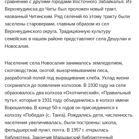
сравнению с другими городами Восточного Забайкалья. Из
Верхнеудинска до Читы был проложен новый тракт,
названный Читинским. Ряд селений по этому тракту были
заселены староверами, главным образом из сел
Верхнеудинского округа. Традиционную культуру
семейских в нашем районе представляют села Дешулан и
Новосалия.
Население села Новосалия занималось земледелием,
скотоводством, охотой, выкорчевыванием леса,
разработкой полей под выращивание хлеба. Уклад жизни
сохранялся до появления колхозов. В 1930 году на селе
образовалось два колхоза «Охотнический», «Правильный
путь», которые в 1931 году объединились в колхоз имени
Ворошилова. В конце 50-х годов он присоединился к
колхозу «Победа» (с. Танга). Рождались дети, численность
населения увеличивалась, были построены: школа,
фельдшерский пункт, почта. В 1957 г. открылась
библиотека. Закончив Маршанский библиотечный