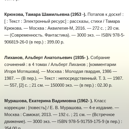
Крюкова, Тамара Шамильевна (1953 -).
Потапов к доске! :
[ : Текст : Электронный ресурс] : рассказы, стихи / Тамара
Крюкова. — Москва : Аквилегия-М, 2016. — 272 с. ; 20 см.
— (Современность. Фантастика). — 3000 экз. — ISBN 978-5-
906819-26-0 (в пер.) : 399.00 р.
Лиханов, Альберт Анатольевич (1935- ).
Собрание
сочинений : в 4 томах / Альберт Лиханов ; [комментарии
Игоря Мотяшова]. — Москва : Молодая гвардия, 1986 —
1987. — (В пер.). — Текст : непосредственный. Т. 3. — 1987.
— 557, [2] с. ; 21 см. — 150000 экз. — (в пер.) : 02.30 р.
Мурашова, Екатерина Вадимовна (1962- ).
Класс
коррекции : [повесть] / Е. В. Мурашова. — 4-е издание. —
Москва : Самокат, 2013. — 192 с. ; 21 см. — (Встречное
движение). — 3000 экз. — ISBN 978-5-91759-175-9 (в пер.) :
354.00 р.