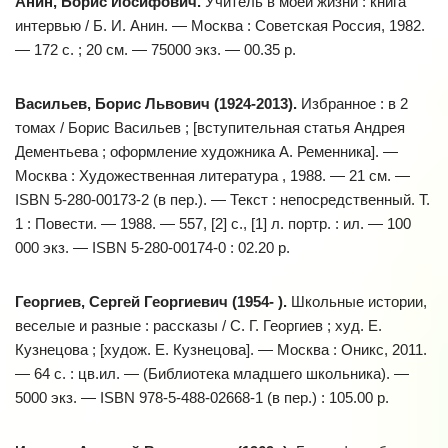
Анин, Борис Иосифович.
Учитель в моей жизни : книга
интервью / Б. И. Анин. — Москва : Советская Россия, 1982.
— 172 с. ; 20 см. — 75000 экз. — 00.35 р.
Васильев, Борис Львович (1924-2013).
Избранное : в 2
томах / Борис Васильев ; [вступительная статья Андрея
Дементьева ; оформление художника А. Ременника]. —
Москва : Художественная литература , 1988. — 21 см. —
ISBN 5-280-00173-2 (в пер.). — Текст : непосредственный. Т.
1 : Повести. — 1988. — 557, [2] с., [1] л. портр. : ил. — 100
000 экз. — ISBN 5-280-00174-0 : 02.20 р.
Георгиев, Сергей Георгиевич (1954- ).
Школьные истории,
веселые и разные : рассказы / С. Г. Георгиев ; худ. Е.
Кузнецова ; [худож. Е. Кузнецова]. — Москва : Оникс, 2011.
— 64 с. : цв.ил. — (Библиотека младшего школьника). —
5000 экз. — ISBN 978-5-488-02668-1 (в пер.) : 105.00 р.