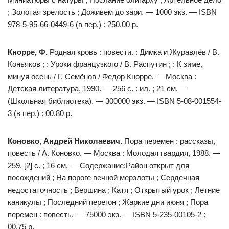
; Золотая зрелость ; Доживем до зари. — 1000 экз. — ISBN
978-5-95-66-0449-6 (в пер.) : 250.00 р.
Кнорре, Ф.
Родная кровь : повести. : Димка и Журавлёв / В.
Коньяков ; : Уроки французкого / В. Распутин ; : К зиме,
минуя осень / Г. Семёнов / Федор Кнорре. — Москва :
Детская литература, 1990. — 256 с. : ил. ; 21 см. —
(Школьная библиотека). — 300000 экз. — ISBN 5-08-001554-
3 (в пер.) : 00.80 р.
Коновко, Андрей Николаевич.
Пора перемен : рассказы,
повесть / А. Коновко. — Москва : Молодая гвардия, 1988. —
259, [2] с. ; 16 см. — Содержание:Район открыт для
восождений ; На пороге вечной мерзлоты ; Сердечная
недостаточность ; Вершина ; Катя ; Открытый урок ; Летние
каникулы ; Последний перегон ; Жаркие дни июня ; Пора
перемен : повесть. — 75000 экз. — ISBN 5-235-00105-2 :
00.75 р.