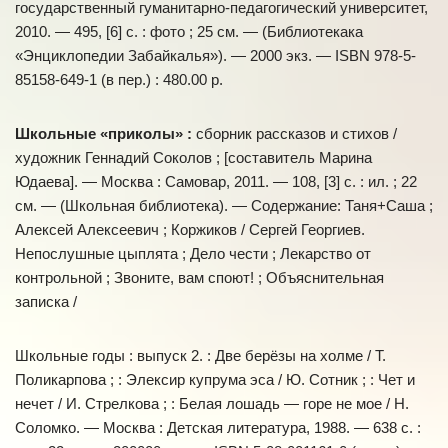
государственный гуманитарно-педагогический университет,
2010. — 495, [6] с. : фото ; 25 см. — (Библиотекака
«Энциклопедии Забайкалья»). — 2000 экз. — ISBN 978-5-
85158-649-1 (в пер.) : 480.00 р.
Школьные «приколы» :
сборник рассказов и стихов /
художник Геннадий Соколов ; [составитель Марина
Юдаева]. — Москва : Самовар, 2011. — 108, [3] с. : ил. ; 22
см. — (Школьная библиотека). — Содержание: Таня+Саша ;
Алексей Алексеевич ; Коржиков / Сергей Георгиев.
Непослушные цыплята ; Дело чести ; Лекарство от
контрольной ; Звоните, вам споют! ; Объяснительная
записка /
Школьные годы : выпуск 2. : Две берёзы на холме / Т.
Поликарпова ; : Элексир купрума эса / Ю. Сотник ; : Чет и
нечет / И. Стрелкова ; : Белая лошадь — горе не мое / Н.
Соломко. — Москва : Детская литература, 1988. — 638 с. :