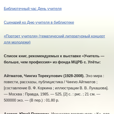
Библиотечный час День учителя
Сценарий ко Дню учителя в библиотеке
«Портрет учителя» (тематический литературный концерт
для молодежи)
Список книг, рекомендуемых к выставке «Учитель —
больше, чем профессия» из фонда МЦРБ с. Улёты:
Айтматов, Чингиз Тоpекулович (1928-2008).
Эхо мира :
повести, рассказы, публицистика / Чингиз Айтматов ;
[составление В. Ф. Коркина ; иллюстрации В. В. Лукашова].
— Москва : Правда, 1985. — 525, [2] с. : рис. ; 21 см. —
500000 экз. — (В пер.) : 01.80 р.
Азаров, Юрий Петрович.
Искусство воспитывать : Кн. для