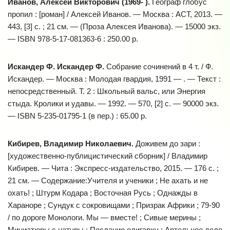
Иванов, Алексей Викторович (1969- ).
Географ глобус
пропил : [роман] / Алексей Иванов. — Москва : АСТ, 2013. —
443, [3] с. ; 21 см. — (Проза Алексея Иванова). — 15000 экз.
— ISBN 978-5-17-081363-6 : 250.00 р.
Искандер Ф. Искандер Ф.
Собрание сочинений в 4 т. / Ф.
Искандер. — Москва : Молодая гвардия, 1991 — . — Текст :
непосредственный. Т. 2 : Школьный вальс, или Энергия
стыда. Кролики и удавы. — 1992. — 570, [2] с. — 90000 экз.
— ISBN 5-235-01795-1 (в пер.) : 65.00 р.
Кибирев, Владимир Николаевич.
Доживем до зари :
[художественно-публицистический сборник] / Владимир
Кибирев. — Чита : Экспресс-издательство, 2015. — 176 с. ;
21 см. — Содержание:Учителя и ученики ; Не ахать и не
охать! ; Штурм Кодара ; Восточная Русь ; Однажды в
Хараноре ; Сундук с сокровищами ; Призрак Африки ; 79-90
/ по дороге Монологи. Мы — вместе! ; Сивые мерины ;
Миниатюры с натуры ; Послание олигарху ; Артельное дело