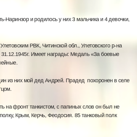
ь-Наринзор и родилось у них 3 мальчика и 4 девочки,
Улетовским РВК, Читинской обл., Улетовского р-на
по 31.12.1945г. Имеет награды: Медаль «За боевые
лейные.
дин из них мой дед Андрей. Прадед похоронен в селе
тцом.
ь на фронт танкистом, с папиных слов он был не
полку, Крым, Керчь, Феодосия. 85 танковый полк