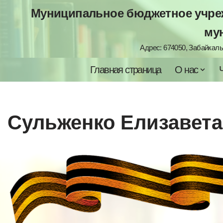
Муниципальное бюджетное учреж
Перейти
му
к
Адрес: 674050, Забайкальс
содержимому
Главная страница
О нас
Сульженко Елизавета,