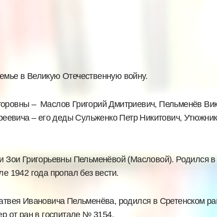
семье в Великую Отечественную войну.
торовны – Маслов Григорий Дмитриевич, Пельменёв Вик
еевича – его деды Сульженко Петр Никитович, Утюжни
 Зои Григорьевны Пельменёвой (Масловой). Родился в 1
ле 1942 года пропал без вести.
твея Ивановича Пельменёва, родился в Сретенском райо
ер от ран в госпитале № 3154.