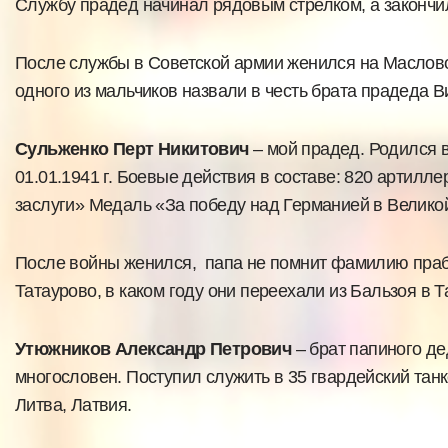
Службу прадед начинал рядовым стрелком, а законч
После службы в Советской армии женился на Масловой 
одного из мальчиков назвали в честь брата прадеда В
Сульженко Перт Никитович
– мой прадед. Родился в
01.01.1941 г. Боевые действия в составе: 820 артилле
заслуги»
Медаль «За победу над Германией в Великой
После войны женился, папа не помнит фамилию прабаб
Татаурово, в каком году они переехали из Бальзоя в Та
Утюжников Александр Петрович
– брат папиного де
многословен. Поступил служить в 35 гвардейский танк
Литва, Латвия.