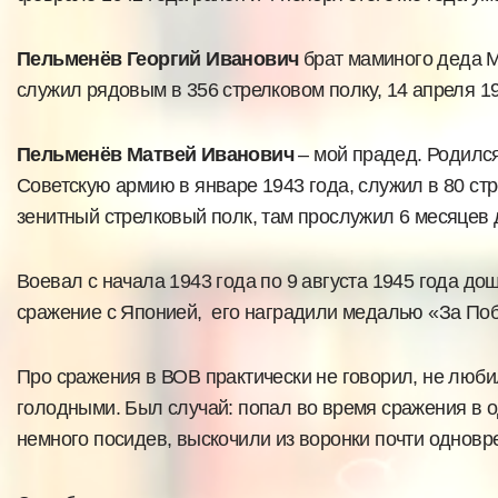
Пельменёв Георгий Иванович
брат маминого деда Ма
служил рядовым в 356 стрелковом полку, 14 апреля 19
Пельменёв Матвей Иванович
– мой прадед. Родился 
Советскую армию в январе 1943 года, служил в 80 стр
зенитный стрелковый полк, там прослужил 6 месяцев 
Воевал с начала 1943 года по 9 августа 1945 года до
сражение с Японией, его наградили медалью «За Поб
Про сражения в ВОВ практически не говорил, не любил
голодными. Был случай: попал во время сражения в одн
немного посидев, выскочили из воронки почти одновр