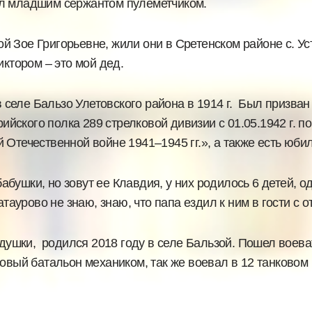
ил младшим сержантом пулеметчиком.
Зое Григорьевне, жили они в Сретенском районе с. Уст
иктором – это мой дед.
 селе Бальзо Улетовского района в 1914 г. Был призван 
рийского полка 289 стрелковой дивизии с 01.05.1942 г. 
 Отечественной войне 1941–1945 гг.», а также есть юби
ушки, но зовут ее Клавдия, у них родилось 6 детей, о
таурово не знаю, знаю, что папа ездил к ним в гости с о
душки, родился 2018 году в селе Бальзой. Пошел воеват
овый батальон механиком, так же воевал в 12 танковом 