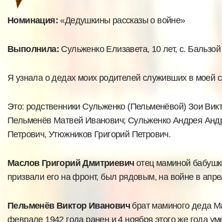
Номинация:
«Дедушкины рассказы о войне»
Выполнила:
Сульженко Елизавета, 10 лет, с. Бальзой
Я узнала о дедах моих родителей служивших в моей 
Это: родственники Сульженко (Пельменёвой) Зои Вик
Пельменёв Матвей Иванович; Сульженко Андрея Андр
Петрович, Утюжников Григорий Петрович.
Маслов Григорий Дмитриевич
отец маминой бабушки
призвали его на фронт, был рядовым, на войне в апре
Пельменёв Виктор Иванович
брат маминого деда Ма
феврале 1942 года ранен и 4 ноября этого же года ум