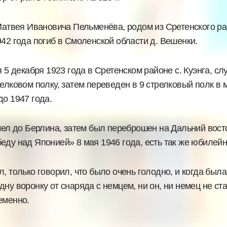
твея Ивановича Пельменёва, родом из Сретенского райо
42 года погиб в Смоленской области д. Вешенки.
5 декабря 1923 года в Сретенском районе с. Куэнга, слу
елковом полку, затем переведен в 9 стрелковый полк в 
до 1947 года.
шел до Берлина, затем был переброшен на Дальний восто
еду над Японией» 8 мая 1946 года, есть так же юбилей
, только говорил, что было очень голодно, и когда была
у воронку от снаряда с немцем, ни он, ни немец не стал
еменно.