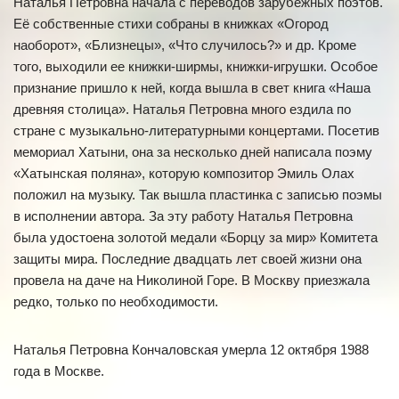
Наталья Петровна начала с переводов зарубежных поэтов.
Её собственные стихи собраны в книжках «Огород
наоборот», «Близнецы», «Что случилось?» и др. Кроме
того, выходили ее книжки-ширмы, книжки-игрушки. Особое
признание пришло к ней, когда вышла в свет книга «Наша
древняя столица». Наталья Петровна много ездила по
стране с музыкально-литературными концертами. Посетив
мемориал Хатыни, она за несколько дней написала поэму
«Хатынская поляна», которую композитор Эмиль Олах
положил на музыку. Так вышла пластинка с записью поэмы
в исполнении автора. За эту работу Наталья Петровна
была удостоена золотой медали «Борцу за мир» Комитета
защиты мира. Последние двадцать лет своей жизни она
провела на даче на Николиной Горе. В Москву приезжала
редко, только по необходимости.
Наталья Петровна Кончаловская умерла 12 октября 1988
года в Москве.