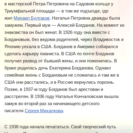
в мастерской Петра Петровича на Садовом кольце у
Триумфальной площади — в том же подъезде, где
жил
Михаил Булгаков
. Наталья Петровна дважды была
замужем. Первый муж — Алексей Богданов. На момент их
знакомства он был женат. В 1926 году она вместе с
Богдановым, без ведома родителей, через Владивосток и
Японию уехала в США. Богданов в Америке собирался
сделать карьеру пианиста. В США по почте Богданов
получил развод от бывшей жены, и они поженились. В
браке родилась дочь Екатерина Богданова. Однако
семейная жизнь с Богдановым не сложилась и там же в
США они расстались, и в Россию вернулись порознь.
Позже, в 1937-м году Богданов был арестован и
расстрелян. В 1936 году Наталья Кончаловская вышла
замуж во второй раз за начинающего детского
писателя
Сергея Михалкова
.
С 1938 года начала печататься. Свой творческий путь