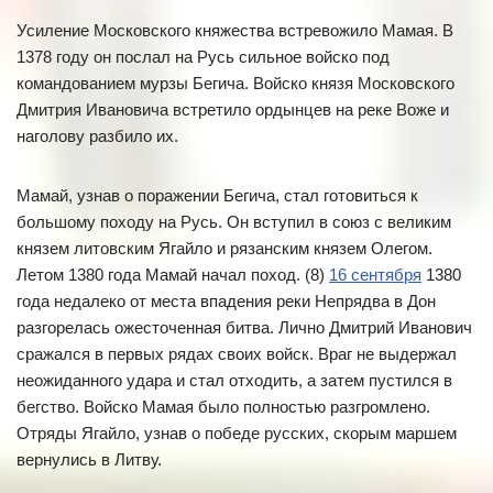
Усиление Московского княжества встревожило Мамая. В
1378 году он послал на Русь сильное войско под
командованием мурзы Бегича. Войско князя Московского
Дмитрия Ивановича встретило ордынцев на реке Воже и
наголову разбило их.
Мамай, узнав о поражении Бегича, стал готовиться к
большому походу на Русь. Он вступил в союз с великим
князем литовским Ягайло и рязанским князем Олегом.
Летом 1380 года Мамай начал поход. (8)
16 сентября
1380
года недалеко от места впадения реки Непрядва в Дон
разгорелась ожесточенная битва. Лично Дмитрий Иванович
сражался в первых рядах своих войск. Враг не выдержал
неожиданного удара и стал отходить, а затем пустился в
бегство. Войско Мамая было полностью разгромлено.
Отряды Ягайло, узнав о победе русских, скорым маршем
вернулись в Литву.