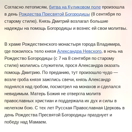
Согласно летописям,
битва на Куликовом поле
произошла
в день
Рождества Пресвятой Богородицы
(8 сентября по
старому стилю). Князь Дмитрий возлагал большие
надежды на помощь Богородицы и вознес ей свои молитвы.
В храме Рождественского монастыря города Владимира,
где покоилось тело князя
Александра Невского
, в ночь на
Рождество Богородицы (с 7 на 8 сентября по старому
стилю) молились служители, прося Александра оказать
помощь Дмитрию. По преданию, тут произошло чудо —
возле гроба князя зажглись свечи, князь Александр
поднялся над гробом, посмотрел на монахов и сделался
невидимым. Матерь Божия не отвергла молитв
православных христиан и поддержала их дух и силы в
нелегком бою. С тех лет Русская Православная Церковь в
день Рождества Пресвятой Богородицы празднует и
победу над Мамаем.