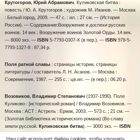
Крутогоров, Юрий Абрамович
. Куликовская битва :
повесть / Ю. А. Крутогоров ; художник М. Иванов. — Москва
: Белый город, 2009. — 47 с. : ил. ; 27 см. — (История
России). — Содержание:Вооружение и доспехи русских
воинов. 14 век ; Вооружение воинов Золотой Орды. 14 век.
— 8000 экз. —
ISBN
5-7793-0307-X (в пер.). —
ISBN
978-5-
7793-1327-8 : 87.34 р.
Поля ратной славы
: страницы истории, страницы
литературы / составитель Л. Н. Асанов. — Москва :
Современник, 1987. — 255 с. : цв.ил. — (в пер.) : 06.20 р.
Возовиков, Владимир Степанович
(1937-1990). Поле
Куликово : [исторический роман] / Владимир Возовиков. —
Москва : АСТ : Астрель : Ермак, 2003. — 573 с. ; 21 см. —
(Золотая библиотека исторического романа) (Во славу
земли русской.
Куликовская битва
). — 3000 экз. —
ISBN
5-17-020542-2 (АСТ) (в пер.). —
ISBN
5-271-07440-4
Наш сайт использует файлы cookies, чтобы улучшить