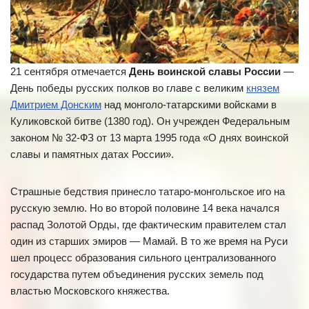
21 сентября отмечается
День воинской славы России
—
День победы русских полков во главе с великим
князем
Дмитрием Донским
над монголо-татарскими войсками в
Куликовской битве (1380 год). Он учрежден Федеральным
законом № 32-ФЗ от 13 марта 1995 года «О днях воинской
славы и памятных датах России».
Страшные бедствия принесло татаро-монгольское иго на
русскую землю. Но во второй половине 14 века начался
распад Золотой Орды, где фактическим правителем стал
один из старших эмиров — Мамай. В то же время на Руси
шел процесс образования сильного централизованного
государства путем объединения русских земель под
властью Московского княжества.