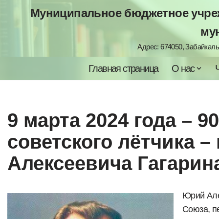
Муниципальное бюджетное учреж
Перейти
му
к
Адрес: 674050, Забайкальс
содержимому
Главная страница
О нас
9 марта 2024 года – 9
советского лётчика 
Алексеевича Гагарина 
Юрий Але
Союза, п