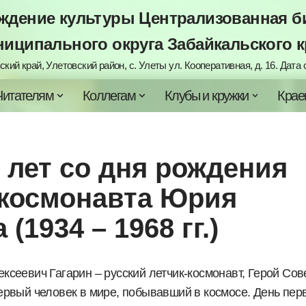
дение культуры Централизованная би
ниципального округа Забайкальского к
кий край, Улетовский район, с. Улеты ул. Кооперативная, д. 16. Дата с
Читателям
Коллегам
Клубы и кружки
Крае
0 лет со дня рождения
– космонавта Юрия
(1934 – 1968 гг.)
ксеевич Гагарин – русский летчик-космонавт, Герой Сов
ервый человек в мире, побывавший в космосе. День пер