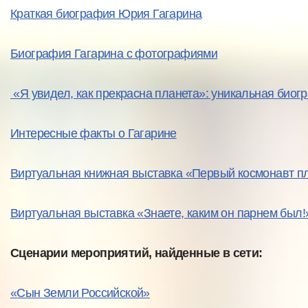
Краткая биография Юрия Гагарина
Биография Гагарина с фотографиями
«Я увидел, как прекрасна планета»: уникальная био
Интересные факты о Гагарине
Виртуальная книжная выставка «Первый космонавт п
Виртуальная выставка «Знаете, каким он парнем был!
Сценарии мероприятий, найденные в сети:
«Сын Земли Российской»