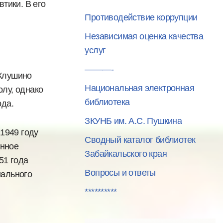
втики. В его
Противодействие коррупции
Независимая оценка качества
услуг
———-
 Клушино
Национальная электронная
олу, однако
библиотека
ода.
ЗКУНБ им. А.С. Пушкина
 1949 году
Сводный каталог библиотек
енное
Забайкальского края
51 года
Вопросы и ответы
иального
**********