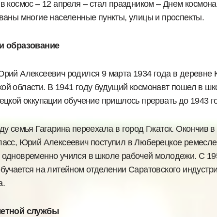
в космос – 12 апреля – стал праздником – Днем космона
званы многие населенные пункты, улицы и проспекты.
 и образование
Юрий Алексеевич родился 9 марта 1934 года в деревне
ой области. В 1941 году будущий космонавт пошел в шк
мецкой оккупации обучение пришлось прервать до 1943 г
ду семья Гагарина переехала в город Гжатск. Окончив в
ласс, Юрий Алексеевич поступил в Люберецкое ремесл
 одновременно учился в школе рабочей молодежи. С 19
обучается на литейном отделении Саратовского индустр
а.
летной службы