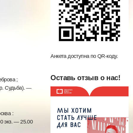
Анкета доступна по QR-коду.
Оставь отзыв о нас!
еброва ;
ер. Судьба). —
сква :
0 экз. — 25.00