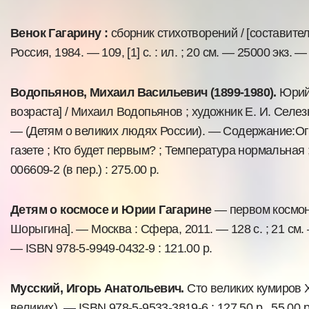
Венок Гагарину :
сборник стихотворений / [составител
Россия, 1984. — 109, [1] с. : ил. ; 20 см. — 25000 экз. — (
Водопьянов, Михаил Васильевич (1899-1980).
Юрий
возраста] / Михаил Водопьянов ; художник Е. И. Селезнев
— (Детям о великих людях России). — Содержание:Огн
газете ; Кто будет первым? ; Температура нормальная 
006609-2 (в пер.) : 275.00 р.
Детям о космосе и Юрии Гагарине
— первом космонав
Шорыгина]. — Москва : Сфера, 2011. — 128 с. ; 21 см.
— ISBN 978-5-9949-0432-9 : 121.00 р.
Мусский, Игорь Анатольевич.
Сто великих кумиров XX
великих). — ISBN 978-5-9533-3819-6 : 127.50 р., 55.00 р