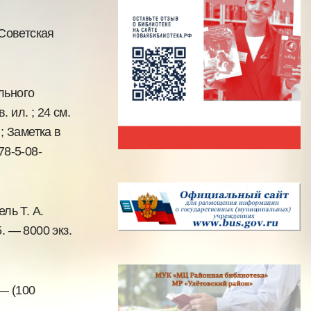
 Советская
льного
 ил. ; 24 см.
; Заметка в
78-5-08-
ль Т. А.
. — 8000 экз.
 — (100