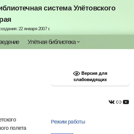
блиотечная система Улётовского
рая
оздания: 22 января 2007 г.
ведение
Улётная библиотека
Версия для
слабовидящих
етского
Режим работы
вого полета
————-