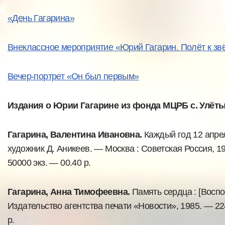
«День Гагарина»
Внеклассное мероприятие «Юрий Гагарин. Полёт к зв
Вечер-портрет «Он был первым»
Издания о Юрии Гагарине из фонда МЦРБ с. Улёты
Гагарина, Валентина Ивановна.
Каждый год 12 апреля
художник Д. Аникеев. — Москва : Советская Россия, 1984
50000 экз. — 00.40 р.
Гагарина, Анна Тимофеевна.
Память сердца : [Воспом
Издательство агентства печати «Новости», 1985. — 224с
р.