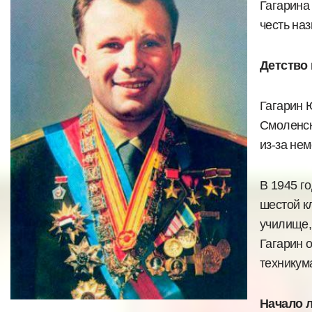
Гагарина 
честь на
Детство
Гагарин 
Смоленск
из-за не
В 1945 го
шестой к
училище,
Гагарин 
техникум
Начало 