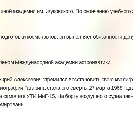
ушной академии им. Жуковского. По окончанию учебного
подготовки космонавтов, он выполняет обязанности деп
членом Международной академии астронавтики.
, Юрий Алексеевич стремился восстановить свою квали
иографии Гагарина стала его смерть. 27 марта 1968 год
а самолете УТИ МиГ-15. На борту воздушного судна так
емированы.