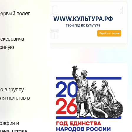
первый полет
лексеевича
ионную
о в группу
ля полетов в
графия и
ана Титова.