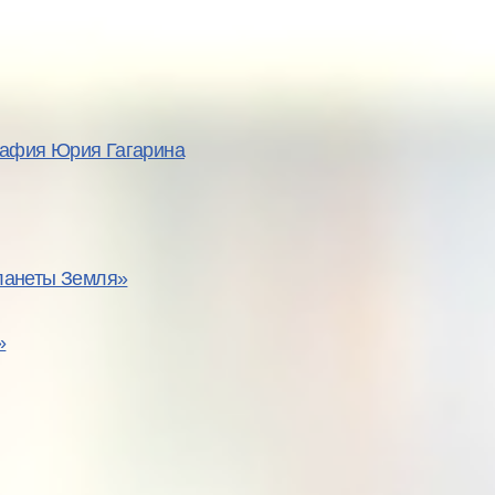
графия Юрия Гагарина
ланеты Земля»
»