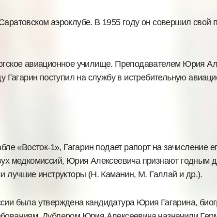
Саратовском аэроклубе. В 1955 году он совершил свой 
ургское авиационное училище. Преподавателем Юрия А
оду Гагарин поступил на службу в истребительную авиац
бле «Восток-1», Гагарин подает рапорт на зачисление ег
двух медкомиссий, Юрия Алексеевича признают годным д
и лучшие инструкторы (Н. Каманин, М. Галлай и др.).
ссии была утверждена кандидатура Юрия Гагарина, био
ебованиям. Дублером Юрия Алексеевича назначили Герм