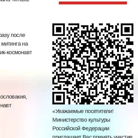
разу после
 митинга на
ик-космонавт
хословакия,
онавт
«Уважаемые посетители!
Министерство культуры
Российской Федерации
приглашает Вас принять участие