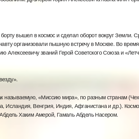
 борту вышел в космос и сделал оборот вокруг Земли. С
навту организовали пышную встречу в Москве. Во время
ю Алексеевичу званий Герой Советского Союза и «Летч
везду».
ак называемую, «Миссию мира», по разным странам (Че
а, Исландия, Венгрия, Индия, Афганистана и др.). Косм
 Абдель Хаким Амерой, Гамаль Абдель Насером.