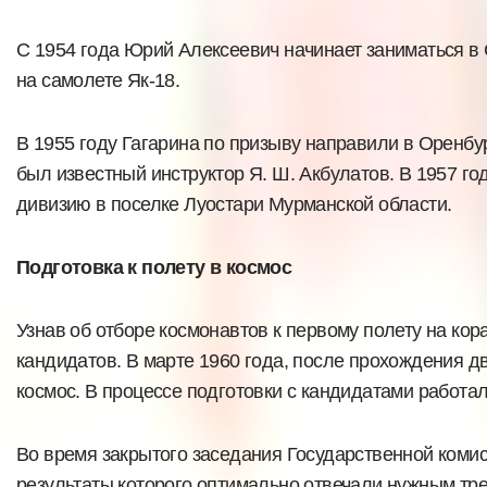
С 1954 года Юрий Алексеевич начинает заниматься в 
на самолете Як-18.
В 1955 году Гагарина по призыву направили в Оренб
был известный инструктор Я. Ш. Акбулатов. В 1957 г
дивизию в поселке Луостари Мурманской области.
Подготовка к полету в космос
Узнав об отборе космонавтов к первому полету на кора
кандидатов. В марте 1960 года, после прохождения 
космос. В процессе подготовки с кандидатами работал
Во время закрытого заседания Государственной коми
результаты которого оптимально отвечали нужным тр