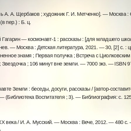
ь А. А. Щербаков ; художник Г. И. Метченко]. — Москва :
в пер.) : Б. ц.
 Гагарин — космонавт-1 : рассказы : [для младшего шко
. — Москва : Детская литература, 2021. — 30, [2] с. : цв.
енное знамя ; Первая получка ; Встреча с Циолковским 
; Звездочка ; 106 минут вне земли. — 7000 экз. — ISBN 9
те Земли : беседы, досуги, рассказы / [автор-составите
 — (Библиотека Воспитателя ; 3). — Библиография: с. 125
 века / И. А. Мусский. — Москва : Вече, 2012. — 480 с.
.