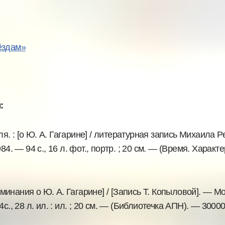
ёздам»
:
. : [о Ю. А. Гагарине] / литературная запись Михаила Р
. — 94 с., 16 л. фот., портр. ; 20 см. — (Время. Характ
инания о Ю. А. Гагарине] / [Запись Т. Копыловой]. — Мо
., 28 л. ил. : ил. ; 20 см. — (Библиотечка АПН). — 30000