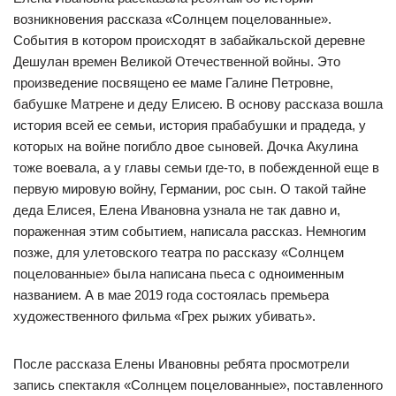
возникновения рассказа «Солнцем поцелованные».
События в котором происходят в забайкальской деревне
Дешулан времен Великой Отечественной войны. Это
произведение посвящено ее маме Галине Петровне,
бабушке Матрене и деду Елисею. В основу рассказа вошла
история всей ее семьи, история прабабушки и прадеда, у
которых на войне погибло двое сыновей. Дочка Акулина
тоже воевала, а у главы семьи где-то, в побежденной еще в
первую мировую войну, Германии, рос сын. О такой тайне
деда Елисея, Елена Ивановна узнала не так давно и,
пораженная этим событием, написала рассказ. Немногим
позже, для улетовского театра по рассказу «Солнцем
поцелованные» была написана пьеса с одноименным
названием. А в мае 2019 года состоялась премьера
художественного фильма «Грех рыжих убивать».
После рассказа Елены Ивановны ребята просмотрели
запись спектакля «Солнцем поцелованные», поставленного