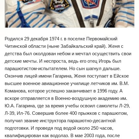
Родился 29 декабря 1974 г. в поселке Первомайский
Читинской области (ныне Забайкальский край). Женя с
детства был околдован небом и мечтал осуществить свои
детские мечты. И неспроста, ведь его отец Игорь был
парашютистом-испытателем. Но сын шагнул дальше.
Окончив лицей имени Гагарина, Женя поступает в Ейское
высшее военное авиационное училище летчиков им. В.М.
Команова, которое успешно заканчивает в 1996 году. А
вскоре отправляется в Военно-воздушную академию им.
Ю.А. Гагарина, где за время учебы освоил самолеты Л-29,
Л-39, Ил-76. Совершив более 400 прыжков с парашютом,
получил звание инструктора парашютно-десантной
подготовки. И проведя под водой около 250 часов,
квалифицирован как водолаз. В мае 2003 года, после