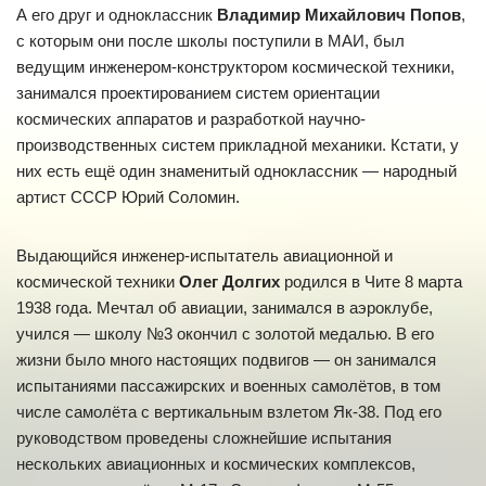
А его друг и одноклассник
Владимир Михайлович Попов
,
с которым они после школы поступили в МАИ, был
ведущим инженером-конструктором космической техники,
занимался проектированием систем ориентации
космических аппаратов и разработкой научно-
производственных систем прикладной механики. Кстати, у
них есть ещё один знаменитый одноклассник — народный
артист СССР Юрий Соломин.
Выдающийся инженер-испытатель авиационной и
космической техники
Олег Долгих
родился в Чите 8 марта
1938 года. Мечтал об авиации, занимался в аэроклубе,
учился — школу №3 окончил с золотой медалью. В его
жизни было много настоящих подвигов — он занимался
испытаниями пассажирских и военных самолётов, в том
числе самолёта с вертикальным взлетом Як-38. Под его
руководством проведены сложнейшие испытания
нескольких авиационных и космических комплексов,