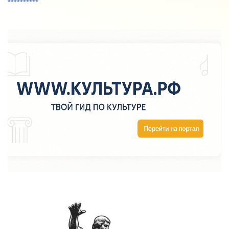
**********