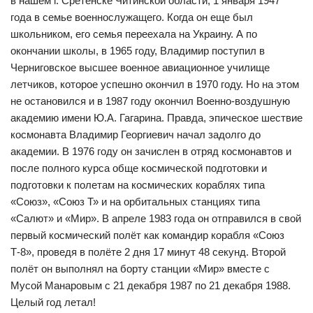
в нашем г. Сретенске Читинской области, 1 января 1947
года в семье военнослужащего. Когда он еще был
школьником, его семья переехала на Украину. А по
окончании школы, в 1965 году, Владимир поступил в
Черниговское высшее военное авиационное училище
летчиков, которое успешно окончил в 1970 году. Но на этом
не остановился и в 1987 году окончил Военно-воздушную
академию имени Ю.А. Гагарина. Правда, эпическое шествие
космонавта Владимир Георгиевич начал задолго до
академии. В 1976 году он зачислен в отряд космонавтов и
после полного курса обще космической подготовки и
подготовки к полетам на космических кораблях типа
«Союз», «Союз Т» и на орбитальных станциях типа
«Салют» и «Мир». В апреле 1983 года он отправился в свой
первый космический полёт как командир корабля «Союз
Т-8», проведя в полёте 2 дня 17 минут 48 секунд. Второй
полёт он выполнял на борту станции «Мир» вместе с
Мусой Манаровым с 21 декабря 1987 по 21 декабря 1988.
Целый год летал!