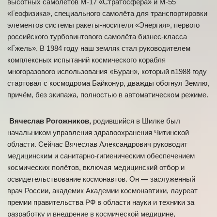
высотных самолётов М-17 «Стратосфера» и М-55
«Геофизика», специального самолёта для транспортировки
элементов системы ракеты-носителя «Энергия», первого
российского турбовинтового самолёта бизнес-класса
«Гжель». В 1984 году наш земляк стал руководителем
комплексных испытаний космического корабля
многоразового использования «Буран», который в1988 году
стартовал с космодрома Байконур, дважды обогнул Землю,
причём, без экипажа, полностью в автоматическом режиме.
Вячеслав Рогожников,
родившийся в Шилке был
начальником управления здравоохранения Читинской
области. Сейчас Вячеслав Александрович руководит
медицинским и санитарно-гигиеническим обеспечением
космических полётов, включая медицинский отбор и
освидетельствование космонавтов. Он — заслуженный
врач России, академик Академии космонавтики, лауреат
премии правительства РФ в области науки и техники за
разработку и внедрение в космической медицине,