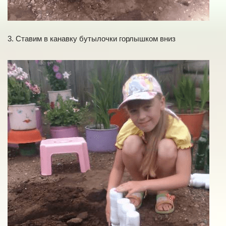
3. Ставим в канавку бутылочки горлышком вниз