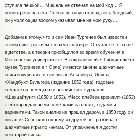
ступила пешкой… Мишель не отвечал на мой ход… Я
посмотрела на него. Слегка вытянув голову, весь бледный,
он умоляющим взором указывал мне на мою руку…
Добавим к этому, что и сам Иван Тургенев был известен
своим пристрастием к шахматной игре. Он увлекся ею еще
в детстве, а к теории приобщился во время обучения в
Московском университете. В сохранившейся библиотеке (в
музее Тургенева в г. Орле) имеются многие шахматные
книги и журналы, в том числе Альгайера, Яниша,
«Хандбух» Бильгера (издание 1852 года), годовые
комплекты немецкого и английского журналов
«Шахцайтунг» (1850 и 1853), «Чесс плейере кроникл» (1853)
с его карандашными пометками на полях, ходами и
вариантами. Такой анализ не прошел даром, в 1853 году он
писал из Спасского одному из друзей: «…разбираю
шахматные игры по книгам. От упражненья я достиг
некоторой силы».