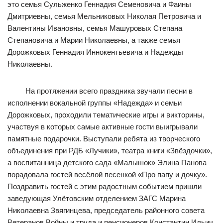
это семья Сульженко Геннадия Семеновича и Фаины
Дмитриевны, семья Мельниковых Николая Петровича и
Валентины Ивановны, семья Машуровых Степана
Степановича и Марии Николаевны, а также семья
Дорожковых Геннадия Иннокентьевича и Надежды
Николаевны.
На протяжении всего праздника звучали песни в
исполнении вокальной группы «Надежда» и семьи
Дорожковых, проходили тематические игры и викторины,
участвуя в которых самые активные гости выигрывали
памятные подарочки. Выступали ребята из творческого
объединения при РДБ «Лучики», театра книги «Звёздочки»,
а воспитанница детского сада «Малышок» Элина Панова
порадовала гостей весёлой песенкой «Про папу и дочку».
Поздравить гостей с этим радостным событием пришли
заведующая Улётовским отделением ЗАГС Марина
Николаевна Звягинцева, председатель районного совета
Ветеранов Войны и труда и пенсионеров Константин Ильич