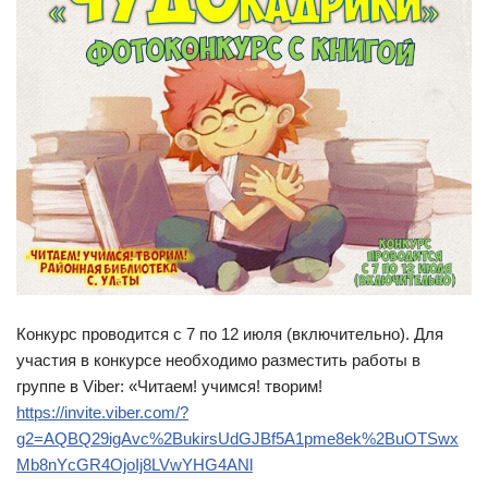
Конкурс проводится с 7 по 12 июля (включительно). Для
участия в конкурсе необходимо разместить работы в
группе в Viber: «Читаем! учимся! творим!
https://invite.viber.com/?
g2=AQBQ29igAvc%2BukirsUdGJBf5A1pme8ek%2BuOTSwx
Mb8nYcGR4OjoIj8LVwYHG4ANl