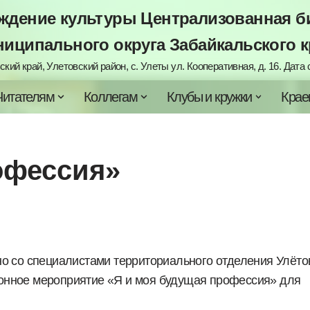
дение культуры Централизованная би
ниципального округа Забайкальского к
кий край, Улетовский район, с. Улеты ул. Кооперативная, д. 16. Дата с
Читателям
Коллегам
Клубы и кружки
Крае
офессия»
о со специалистами территориального отделения Улёто
онное мероприятие «Я и моя будущая профессия» для