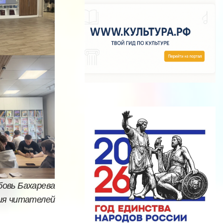
овь Бахарева
ия читателей