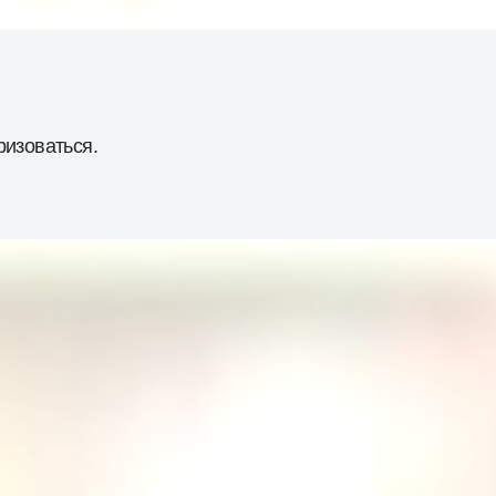
ризоваться
.