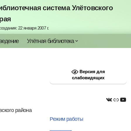
блиотечная система Улётовского
рая
оздания: 22 января 2007 г.
ведение
Улётная библиотека
Версия для
слабовидящих
вского района
Режим работы
————-