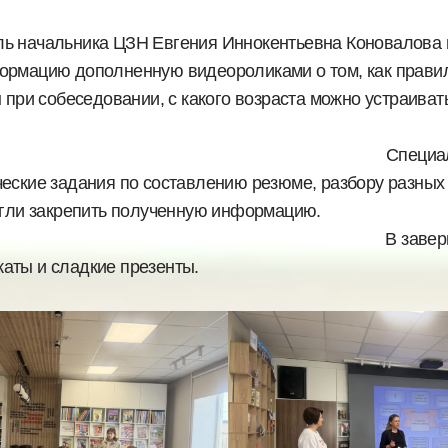
ль начальника ЦЗН Евгения Иннокентьевна Коновалова
формацию дополненную видеороликами о том, как прави
 при собеседовании, с какого возраста можно устраивать
Специалист
еские задания по составлению резюме, разбору разных 
ктике смогли закрепить полученную информацию
ершени
аты и сладкие презенты.