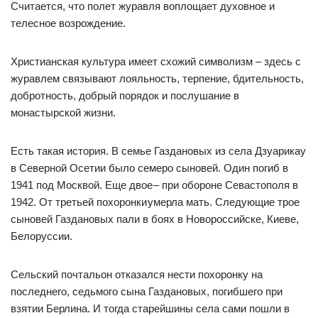
Считается, что полет журавля воплощает духовное и
телесное возрождение.
Христианская культура имеет схожий символизм – здесь с
журавлем связывают лояльность, терпение, бдительность,
добротность, добрый порядок и послушание в
монастырской жизни.
Есть такая история. В семье Газдановых из села Дзуарикау
в Северной Осетии было семеро сыновей. Один погиб в
1941 под Москвой. Еще двое – при обороне Севастополя в
1942. От третьей похоронки умерла мать. Следующие трое
сыновей Газдановых пали в боях в Новороссийске, Киеве,
Белоруссии.
Сельский почтальон отказался нести похоронку на
последнего, седьмого сына Газдановых, погибшего при
взятии Берлина. И тогда старейшины села сами пошли в