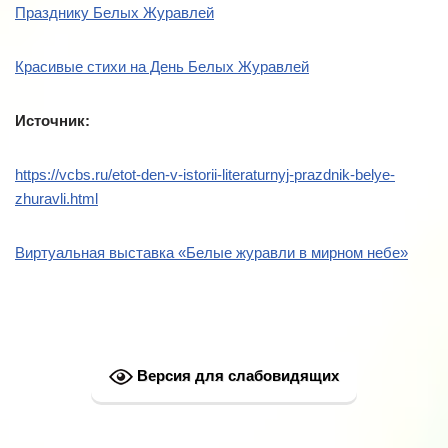
Празднику Белых Журавлей
Красивые стихи на День Белых Журавлей
Источник:
https://vcbs.ru/etot-den-v-istorii-literaturnyj-prazdnik-belye-
zhuravli.html
Виртуальная выставка «Белые журавли в мирном небе»
Версия для слабовидящих