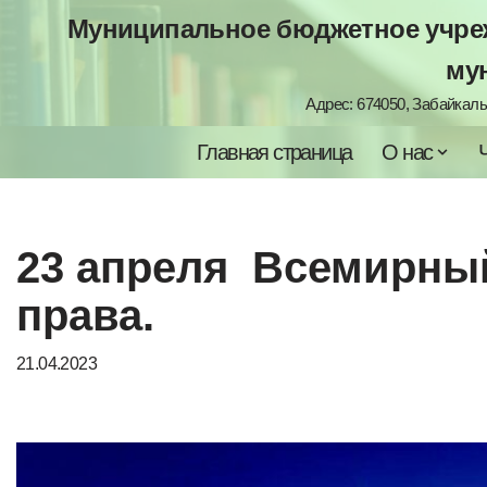
Муниципальное бюджетное учреж
Перейти
му
к
Адрес: 674050, Забайкальс
содержимому
Главная страница
О нас
23 апpeля Всемирный
права.
21.04.2023