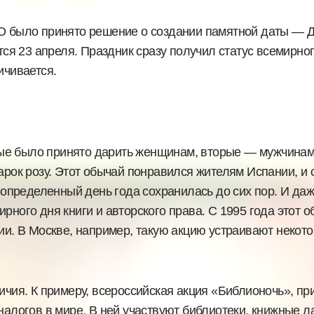
О было принято решение о создании памятной даты — Д
ется 23 апреля. Праздник сразу получил статус всемирно
ичивается.
ые было принято дарить женщинам, вторые — мужчинам.
арок розу. Этот обычай понравился жителям Испании, и с
 в определенный день года сохранилась до сих пор. И д
рного дня книги и авторского права. С 1995 года этот 
сии. В Москве, например, такую акцию устраивают неко
ичия. К примеру, всероссийская акция «Библионочь», пр
налогов в мире. В ней участвуют библиотеки, книжные ла