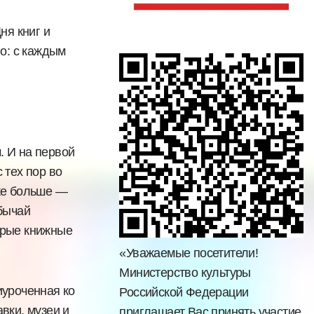
ня книг и
го: с каждым
 И на первой
 тех пор во
аже больше —
обычай
торые книжные
«Уважаемые посетители!
Министерство культуры
иуроченная ко
Российской Федерации
вки, музеи и
приглашает Вас принять участие