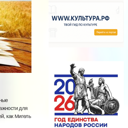
тные
важности для
й, как Мигель