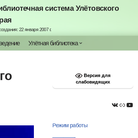
блиотечная система Улётовского
рая
оздания: 22 января 2007 г.
ведение
Улётная библиотека
го
Версия для
слабовидящих
Режим работы
————-