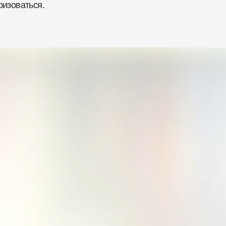
ризоваться
.