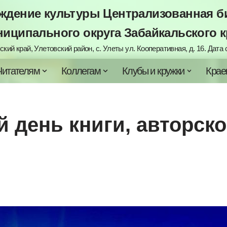
дение культуры Централизованная би
ниципального округа Забайкальского к
кий край, Улетовский район, с. Улеты ул. Кооперативная, д. 16. Дата с
Читателям
Коллегам
Клубы и кружки
Крае
 дeнь книги, авторско