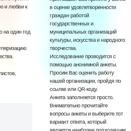
ю и любви к
в оценке удовлетворенности
граждан работой
государственных и
о на один год
муниципальных организаций
культуры, искусства и народного
пуляризацию
творчества.
ества.
Исследование проводится с
помощью анонимной анкеты.
Просим Вас оценить работу
листов,
нашей организации, пройдя по
ссылке или QR-коду.
Анкета заполняется просто.
Внимательно прочитайте
вопросы анкеты и выберите тот
вариант ответа, который
является наиболее подходящим