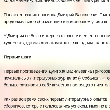
Когда мальчику исполнилось восемь лет, мать решила 
После окончания пансиона Дмитрий Васильевич Григоро
продолжил свое образование в инженерном училище.
У Дмитрия не было интереса к точным и естественным
художеств, где завел знакомство с еще одним талант
Первые шаги
Первые произведения Дмитрия Васильевича Григорови
печатались в литературных журналах («Собачка», «Теа
больше развивая в себе качества настоящего писател
Как раз во время своих первых литературных опытов 
сборников, которые пользовались успехом. Именно в 