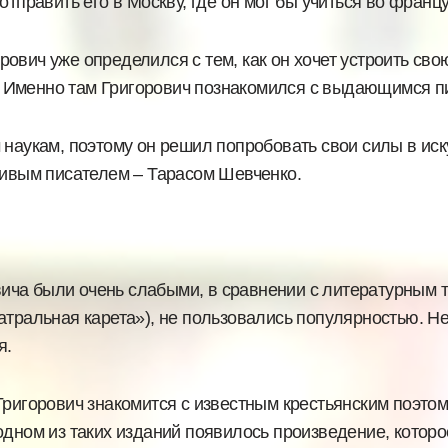
отправить его в Москву, где он мог бы учиться во фран
вич уже определился с тем, как он хочет устроить сво
 Именно там Григорович познакомился с выдающимся п
 наукам, поэтому он решил попробовать свои силы в ис
ливым писателем – Тарасом Шевченко.
ча были очень слабыми, в сравнении с литературным тв
тральная карета»), не пользовались популярностью. Не
я.
Григорович знакомится с известным крестьянским поэто
одном из таких изданий появилось произведение, которо