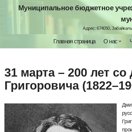
Муниципальное бюджетное учреж
Перейти
му
к
Адрес: 674050, Забайкальс
содержимому
Главная страница
О нас
31 марта – 200 лет с
Григоровича (1822–19
Дми
рус
Гри
про