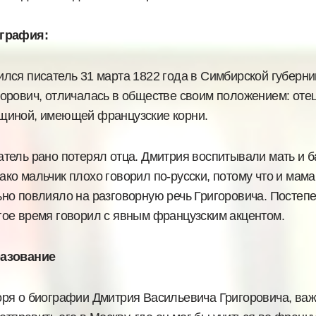
графия:
ился писатель 31 марта 1822 года в Симбирской губерни
горович, отличалась в обществе своим положением: оте
щиной, имеющей французские корни.
атель рано потерял отца. Дмитрия воспитывали мать и 
ако мальчик плохо говорил по-русски, потому что и мам
ьно повлияло на разговорную речь Григоровича. Постепе
гое время говорил с явным французским акцентом.
азование
оря о биографии Дмитрия Васильевича Григоровича, важн