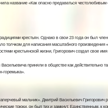
учила название «Как опасно предаваться честолюбивым 
радициями крестьян. Однако в свои 23 года он был член
ало толчком для написания масштабного произведения «
стями крестьянской жизни, Григорович создал свое имя 
 Васильевича приняли в обществе как действительно т
н-горемыка».
ттаперчевый мальчик». Дмитрий Васильевич Григорович р
ческие трюки, он был тих и замкнут. Единственным, к к