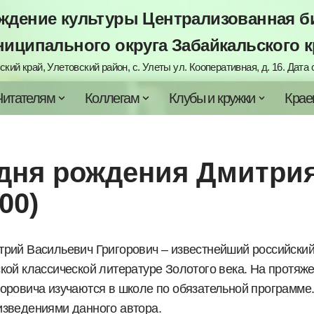
дение культуры Централизованная би
ниципального округа Забайкальского к
кий край, Улетовский район, с. Улеты ул. Кооперативная, д. 16. Дата с
Читателям
Коллегам
Клубы и кружки
Крае
о дня рождения Дмитр
00)
трий Васильевич Григорович – известнейший российский 
ской классической литературе Золотого века. На протяж
горовича изучаются в школе по обязательной программе
изведениями данного автора.