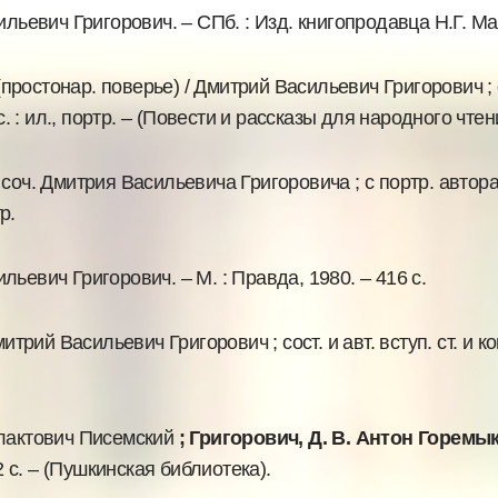
ильевич Григорович. – СПб. : Изд. книгопродавца Н.Г. Ма
(простонар. поверье) / Дмитрий Васильевич Григорович ; 
. : ил., портр. – (Повести и рассказы для народного чтен
/ соч. Дмитрия Васильевича Григоровича ; с портр. автора
р.
льевич Григорович. – М. : Правда, 1980. – 416 с.
итрий Васильевич Григорович ; сост. и авт. вступ. ст. и ко
илактович Писемский
; Григорович, Д. В. Антон Горем
2 с. – (Пушкинская библиотека).