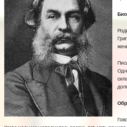
Био
Род
Гри
жен
Пис
Одн
сил
дол
Обр
Гов