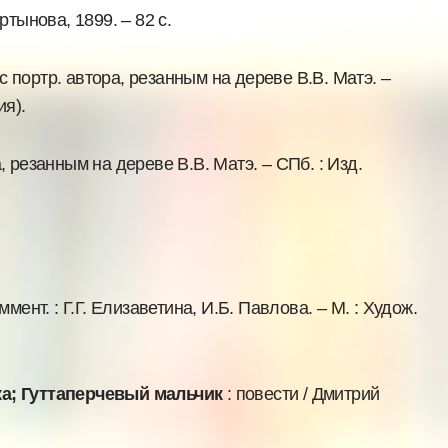
ртынова, 1899. – 82 с.
с портр. автора, резанным на дереве В.В. Матэ. –
ия).
, резанным на дереве В.В. Матэ. – СПб. : Изд.
ммент. : Г.Г. Елизаветина, И.Б. Павлова. – М. : Худож.
ыка; Гуттаперчевый мальчик
: повести / Дмитрий