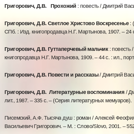
Григорович, Д.В. Прохожий
: повесть / Дмитрий Вас
Григорович, Д.В. Светлое Христово Воскресенье
: 
СПб. : Изд. книгопродавца Н.Г. Мартынова, 1907. – 24 с
Григорович, Д.В. Гуттаперчевый мальчик
: повесть 
книгопродавца Н.Г. Мартынова, 1909. – 44 с. : ил., порт
Григорович, Д.В. Повести и рассказы
/ Дмитрий Васи
Григорович, Д.В. Литературные воспоминания
/ Дм
лит., 1987. – 335 с. – (Серия литературных мемуаров).
Писемский, А.Ф. Тысяча душ : роман / Алексей Феоф
Васильевич Григорович. – М. : Слово/Slovo, 2001. – 55