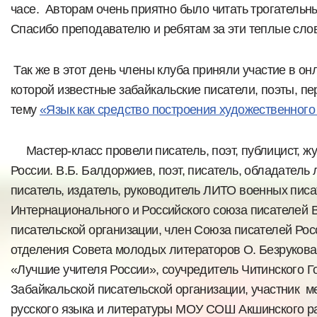
часе. Авторам очень приятно было читать трогательн
Спасибо преподавателю и ребятам за эти теплые сло
Так же в этот день члены клуба приняли участие в он
которой известные забайкальские писатели, поэты, пе
тему
«Язык как средство построения художественного 
Мастер-класс провели писатель, поэт, публицист, жу
России. В.Б. Балдоржиев, поэт, писатель, обладатель 
писатель, издатель, руководитель ЛИТО военных писа
Интернационального и Российского союза писателей В.
писательской организации, член Союза писателей Росс
отделения Совета молодых литераторов О. Безрукова
«Лучшие учителя России», соучредитель Читинского Г
Забайкальской писательской организации, участник м
русского языка и литературы МОУ СОШ Акшинского ра