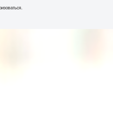
ризоваться
.