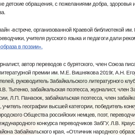
ые детские обращения, с пожеланиями добра, здоровья и
ва.
лайн -встрече, организованной Краевой библиотекой им.
реводчики, учителя русского языка и педагоги дали рек
образа в поэзии».
рналист, автор переводов с бурятского, член Союза пис
литературной премии им. М.Е. Вишнякова 2019г, А.Н. Егор
телей, руководитель Забайкальского литературного клуб
В. Тытенко, забайкальская поэтесса, журналист, член 
ии, Л.П. Панасюк, забайкальская поэтесса, член забайк
, учитель географии высшей категории, победитель кон
ородского Общества российских немцев, поэт, переводчи
еждународного конкурса переводчиков ЗабГУ, Л.В. Краус
йона Забайкальского края, «Отличник народного образ