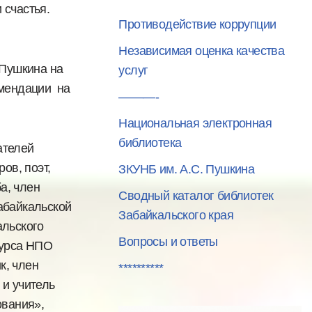
 счастья.
Противодействие коррупции
Независимая оценка качества
 Пушкина на
услуг
омендации на
———-
Национальная электронная
библиотека
ателей
ов, поэт,
ЗКУНБ им. А.С. Пушкина
а, член
Сводный каталог библиотек
Забайкальской
Забайкальского края
альского
Вопросы и ответы
курса НПО
к, член
**********
 и учитель
ования»,