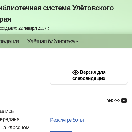
блиотечная система Улётовского
рая
оздания: 22 января 2007 г.
ведение
Улётная библиотека
Версия для
слабовидящих
дались
передана
Режим работы
 на классном
————-