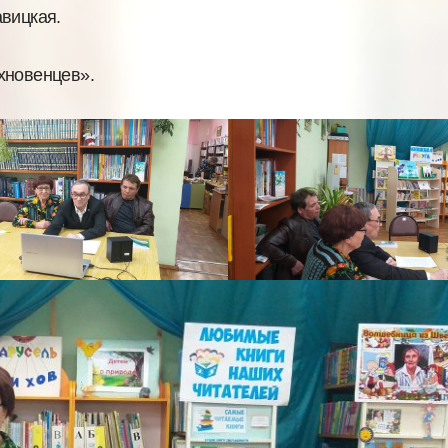
авицкая.
хновенцев».