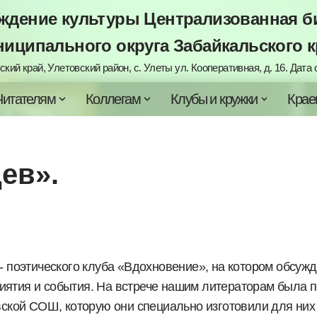
дение культуры Централизованная би
ниципального округа Забайкальского к
кий край, Улетовский район, с. Улеты ул. Кооперативная, д. 16. Дата с
Читателям
Коллегам
Клубы и кружки
Крае
ев».
 поэтического клуба «Вдохновение», на котором обсуж
иятия и события. На встрече нашим литераторам была 
овской СОШ, которую они специально изготовили для них