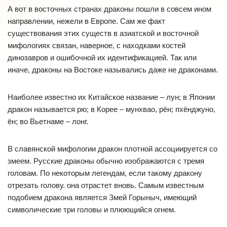
А вот в восточных странах драконы пошли в совсем ином
направлении, нежели в Европе. Сам же факт
существования этих существ в азиатской и восточной
мифологиях связан, наверное, с находками костей
динозавров и ошибочной их идентификацией. Так или
иначе, драконы на Востоке назывались даже не драконами.
Наиболее известно их Китайское название – лун; в Японии
дракон называется рю; в Корее – мунхвао, рён; пхёнджуно,
ён; во Вьетнаме – лонг.
В славянской мифологии дракон плотной ассоциируется со
змеем. Русские драконы обычно изображаются с тремя
головам. По некоторым легендам, если такому дракону
отрезать голову. она отрастет вновь. Самым известным
подобием дракона является Змей Горыныч, имеющий
символические три головы и плюющийся огнем.