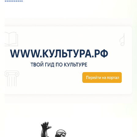
**********