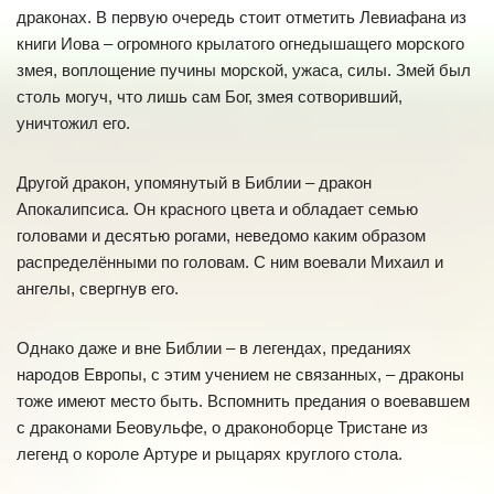
драконах. В первую очередь стоит отметить Левиафана из
книги Иова – огромного крылатого огнедышащего морского
змея, воплощение пучины морской, ужаса, силы. Змей был
столь могуч, что лишь сам Бог, змея сотворивший,
уничтожил его.
Другой дракон, упомянутый в Библии – дракон
Апокалипсиса. Он красного цвета и обладает семью
головами и десятью рогами, неведомо каким образом
распределёнными по головам. С ним воевали Михаил и
ангелы, свергнув его.
Однако даже и вне Библии – в легендах, преданиях
народов Европы, с этим учением не связанных, – драконы
тоже имеют место быть. Вспомнить предания о воевавшем
с драконами Беовульфе, о драконоборце Тристане из
легенд о короле Артуре и рыцарях круглого стола.