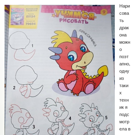
Нари
сова
ть
драк
она
можн
о
поэт
апно,
одну
из
таки
х
техн
ик я
подс
мотр
ела в