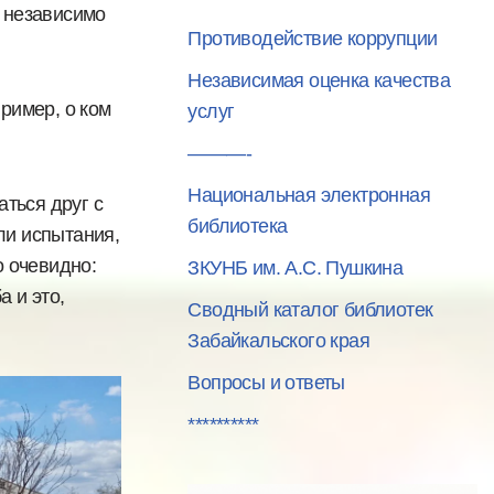
 независимо
Противодействие коррупции
Независимая оценка качества
пример, о ком
услуг
———-
Национальная электронная
ться друг с
библиотека
ли испытания,
о очевидно:
ЗКУНБ им. А.С. Пушкина
 и это,
Сводный каталог библиотек
Забайкальского края
Вопросы и ответы
**********