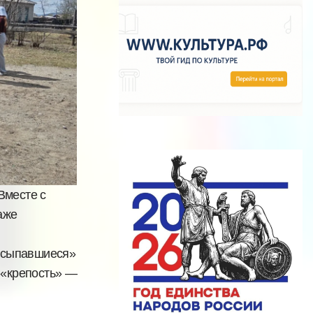
 Вместе с
аже
ассыпавшиеся»
 «крепость» —