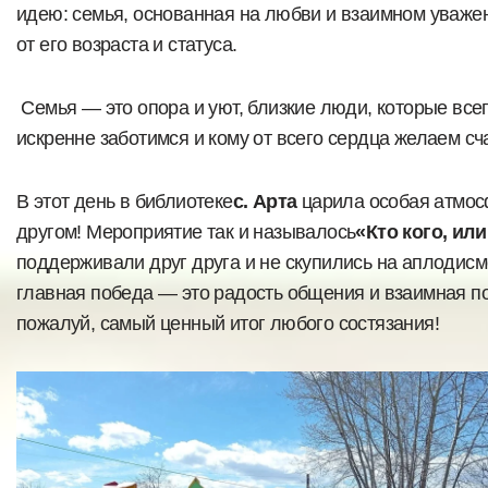
идею: семья, основанная на любви и взаимном уваже
от его возраста и статуса.
Семья — это опора и уют, близкие люди, которые всегд
искренне заботимся и кому от всего сердца желаем сч
В этот день в библиотеке
с. Арта
царила особая атмос
другом! Мероприятие так и называлось
«Кто кого, ил
поддерживали друг друга и не скупились на аплодисм
главная победа — это радость общения и взаимная по
пожалуй, самый ценный итог любого состязания!