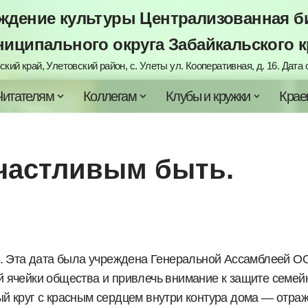
дение культуры Централизованная би
ниципального округа Забайкальского к
кий край, Улетовский район, с. Улеты ул. Кооперативная, д. 16. Дата с
Читателям
Коллегам
Клубы и кружки
Крае
частливым быть.
. Эта дата была учреждена Генеральной Ассамблеей О
ой ячейки общества и привлечь внимание к защите семе
 круг с красным сердцем внутри контура дома — отра