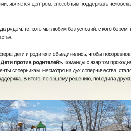
нии, является центром, способным поддержать человека
а рядом: те, кого мы любим без условий, с кого берём 
астья.
фера: дети и родители объединились, чтобы посоревнова
и Дети против родителей».
Команды с азартом проходи
енты соперникам. Несмотря на дух соперничества, стал
ддержка. В итоге, по общему решению, победила дружба