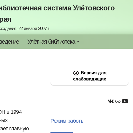
блиотечная система Улётовского
рая
оздания: 22 января 2007 г.
ведение
Улётная библиотека
Версия для
слабовидящих
ОН в 1994
йных
Режим работы
жает главную
————-