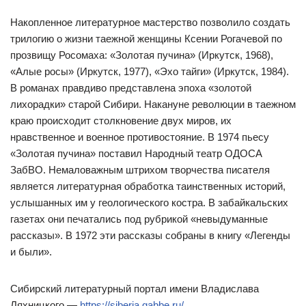
Накопленное литературное мастерство позволило создать
трилогию о жизни таежной женщины Ксении Рогачевой по
прозвищу Росомаха: «Золотая пучина» (Иркутск, 1968),
«Алые росы» (Иркутск, 1977), «Эхо тайги» (Иркутск, 1984).
В романах правдиво представлена эпоха «золотой
лихорадки» старой Сибири. Накануне революции в таежном
краю происходит столкновение двух миров, их
нравственное и военное противостояние. В 1974 пьесу
«Золотая пучина» поставил Народный театр ОДОСА
ЗабВО. Немаловажным штрихом творчества писателя
является литературная обработка таинственных историй,
услышанных им у геологического костра. В забайкальских
газетах они печатались под рубрикой «невыдуманные
рассказы». В 1972 эти рассказы собраны в книгу «Легенды
и были».
Сибирский литературный портал имени Владислава
Ляхницкого —
https://siberia.gabbe.ru/